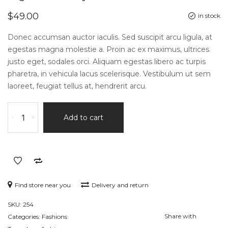
$
49.00
in stock
Donec accumsan auctor iaculis. Sed suscipit arcu ligula, at
egestas magna molestie a. Proin ac ex maximus, ultrices
justo eget, sodales orci. Aliquam egestas libero ac turpis
pharetra, in vehicula lacus scelerisque. Vestibulum ut sem
laoreet, feugiat tellus at, hendrerit arcu.
Hig-
-
+
Add to cart
Rise
Skinny
Jean
quantity
Find store near you
Delivery and return
SKU:
254
Share with
Categories:
Fashions