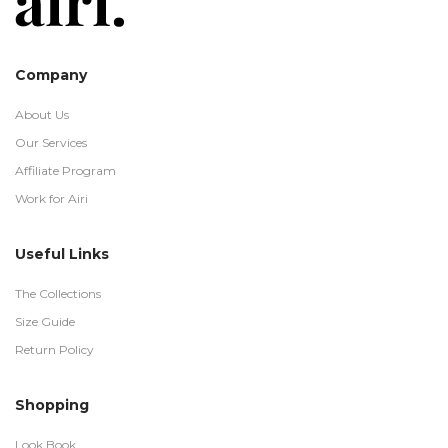
Company
About Us
Our Services
Affiliate Program
Work for Airi
Useful Links
The Collections
Size Guide
Return Policy
Shopping
Look Book