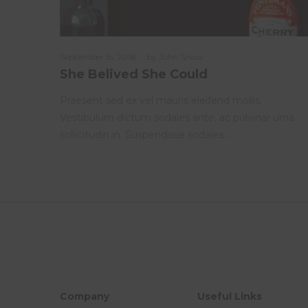
Posted
September 15, 2018
by
John Snow
on
She Belived She Could
Praesent sed ex vel mauris eleifend mollis.
Vestibulum dictum sodales ante, ac pulvinar urna
sollicitudin in. Suspendisse sodales…
Company
Useful Links