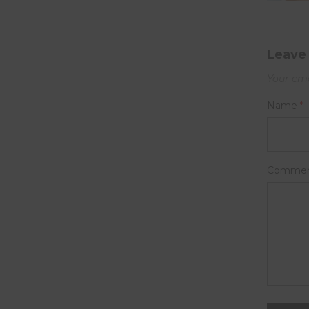
Leave 
Your ema
Name
*
Comme