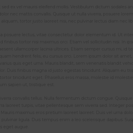
 sed ex vel mauris eleifend mollis. Vestibulum dictum sodales ante
olor nec mattis convallis. Quisque ut nulla viverra, posuere lorem e
 aliquam, tortor justo laoreet nisi, nec pulvinar lectus diam nec l
ta posuere lectus, vitae consectetur dolor elementum id. Ut inter
d finibus tortor nisi maximus orci. Etiam vel sollicitudin nisi. In
aesent ullamcorper lacinia ultrices. Etiam semper cursus mi, id 
quam hendrerit felis, eu cursus orci. Lorem ipsum dolor sit amet, 
varius quis eget urna. Mauris blandit, sem venenatis blandit vehic
or. Duis finibus magna id justo egestas tincidunt. Aliquam eu t
tortor tincidunt eget. Phasellus eros massa, molestie id molestie
m sapien ut, tristique est.
iverra convallis tellus. Nulla fermentum dictum congue. Quisque 
rra laoreet turpis, vitae pellentesque sem viverra sed. Integer
. Mauris maximus eros pretium laoreet laoreet. Duis vel urna dolo
t pulvinar ligula. Duis tempus enim a leo scelerisque dapibus. Sus
s eget augue.