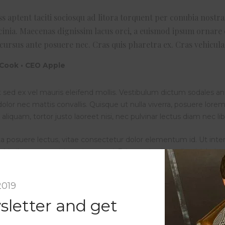
ss aptent taciti sociosqu ad litora torquent per conubia nostr
acinia. Maecenas dignissim lacus orci, a euismod ipsum ornare 
 cursus ante posuere nec. Cras quis pharetra ex. Cras vehicula
Cook • CEO Apple
 sed ex vel mauris eleifend mollis. Vestibulum dictum sodales ante
olor nec mattis convallis. Quisque ut nulla viverra, posuere lorem e
 aliquam, tortor justo laoreet nisi, nec pulvinar lectus diam nec l
ta posuere lectus, vitae consectetur dolor elementum id. Ut inter
d finibus tortor nisi maximus orci. Etiam vel sollicitudin nisi. In
aesent ullamcorper lacinia ultrices. Etiam semper cursus mi, id 
quam hendrerit felis, eu cursus orci. Lorem ipsum dolor sit amet, 
2019
varius quis eget urna. Mauris blandit, sem venenatis blandit vehic
or. Duis finibus magna id justo egestas tincidunt. Aliquam eu t
sletter and get
tortor tincidunt eget. Phasellus eros massa, molestie id molestie
m sapien ut, tristique est.