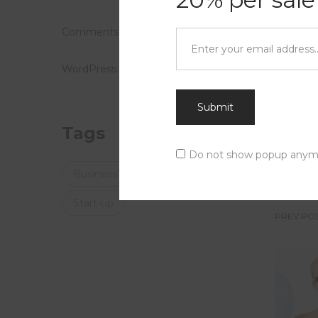
Nullam v
Comments feed
Sed vive
eleifend
WordPress.org
tincidun
venenati
Submit
Tags
Do not show popup anym
Busines
Business
Creative
Start-up
PREV PO
Po
na