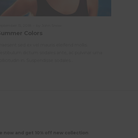
osted
eptember 15, 2018
by
John Snow
n
Summer Colors
raesent sed ex vel mauris eleifend mollis.
estibulum dictum sodales ante, ac pulvinar urna
ollicitudin in. Suspendisse sodales…
e now and get 10% off new collection