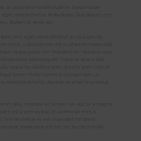
, ac pulvinar urna sollicitudin in. Suspendisse
get, ultrices metus. Nulla facilisi. Duis aliquet, eros
ibero. Nullam sit amet dia
dum, sem eget varius eleifend, ex risus gravida
 ipsum tortor, vulputate nec est in, pharetra malesuada
tempor neque porta non. Praesent nec faucibus risus.
consectetur adipiscing elit. Fusce et ante a felis
ula, neque leo eleifend ante, id porta enim odio sit
ristique lorem. Morbi rutrum accumsan sem, ut
 a, maximus id tortor. Aenean sit amet arcu varius,
enim felis, molestie ac tempor vel, auctor a magna.
 posuere est a sem viverra, et commodo metus
r. Sed vel metus et erat imperdiet hendrerit
pendisse scelerisque est nec est faucibus mollis