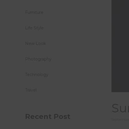
Furniture
Life Style
New Look
Photography
Technology
Travel
Su
Recent Post
Posted
September
on