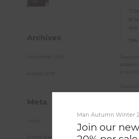
“Cla
in l
quis
Archives
Tim 
September 2018
Praesent
sodales d
in auctor
August 2018
Cras por
purus, se
Meta
diam. Pr
Morbi ali
Man Autumn Winter 
egestas 
Log in
amet dol
Join our new
rhoncus 
20% per sale
Entries feed
elementu