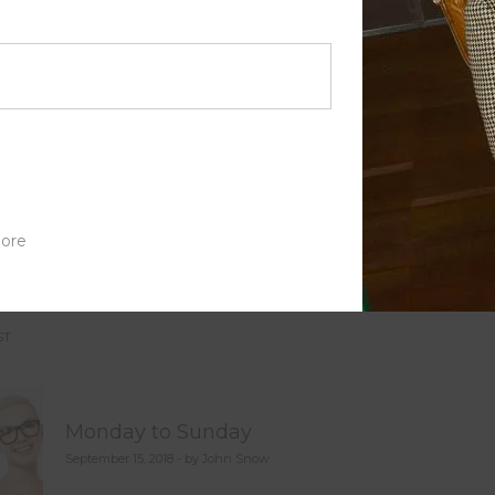
iverra convallis tellus. Nulla fermentum dictum congue. Quisque 
rra laoreet turpis, vitae pellentesque sem viverra sed. Integer
. Mauris maximus eros pretium laoreet laoreet. Duis vel urna dolo
t pulvinar ligula. Duis tempus enim a leo scelerisque dapibus. Sus
s eget augue.
ore
s
,
Creative
,
Start-up
ST
st
vigation
Monday to Sunday
September 15, 2018 - by John Snow