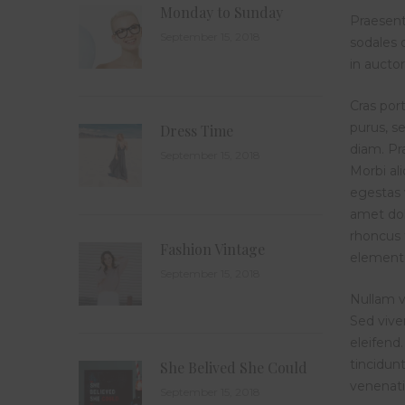
Monday to Sunday
Praesent
September 15, 2018
sodales d
in auctor
Cras por
purus, se
Dress Time
diam. Pr
September 15, 2018
Morbi ali
egestas 
amet dol
rhoncus 
Fashion Vintage
elementu
September 15, 2018
Nullam v
Sed vive
eleifend
tincidun
She Belived She Could
venenati
September 15, 2018