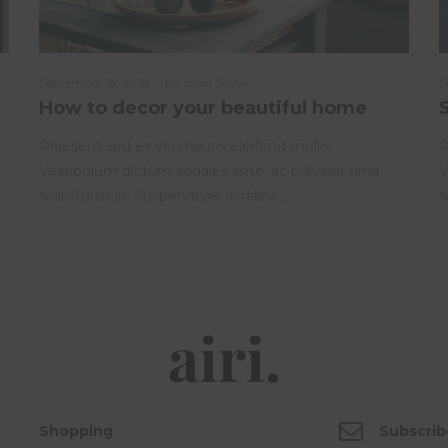
Posted
September 15, 2018
by
John Snow
P
S
on
o
How to decor your beautiful home
Praesent sed ex vel mauris eleifend mollis.
P
Vestibulum dictum sodales ante, ac pulvinar urna
V
sollicitudin in. Suspendisse sodales…
s
Shopping
Subscrib