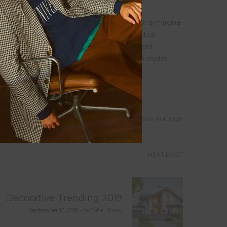
enim felis, molestie ac tempor vel, auctor a magna.
 posuere est a sem viverra, et commodo metus
r. Sed vel metus et erat imperdiet hendrerit
pendisse scelerisque est nec est faucibus mollis
Author: Natalia Portman
NEXT POST
Decorative Trending 2019
September 15, 2018 - by John Snow