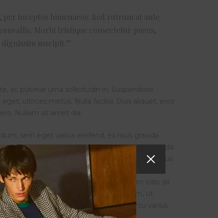
a, per inceptos himenaeos. Sed rutrum at ante
convallis. Morbi tristique consectetur purus,
 dignissim suscipit.”
, ac pulvinar urna sollicitudin in. Suspendisse
get, ultrices metus. Nulla facilisi. Duis aliquet, eros
ibero. Nullam sit amet dia
dum, sem eget varius eleifend, ex risus gravida
 ipsum tortor, vulputate nec est in, pharetra malesuada
tempor neque porta non. Praesent nec faucibus risus.
consectetur adipiscing elit. Fusce et ante a felis
ula, neque leo eleifend ante, id porta enim odio sit
ristique lorem. Morbi rutrum accumsan sem, ut
 a, maximus id tortor. Aenean sit amet arcu varius,