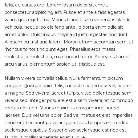
felis, eu cursus orci. Lorem ipsum dolor sit amet,
consectetur adipiscing elit. Fusce et ante a felis egestas
varius quis eget urna. Mauris blandit, sem venenatis blandit
vehicula, neque leo eleifend ante, id porta enim odio sit
amet dolor. Duis finibus magna id justo egestas tincidunt.
Aliquam eu tristique lorem. Morbi rutrum accumsan sem, ut
rhoncus tortor tincidunt eget. Phasellus eros massa,
molestie id molestie a, maximus id tortor. Aenean sit amet
arcu varius, elementum sapien ut, tristique est.
Nullam viverra convallis tellus. Nulla fermentum dictum
congue. Quisque enim felis, molestie ac tempor vel, auctor
a magna. Sed viverra laoreet turpis, vitae pellentesque sem
viverra sed. Integer posuere est a sem viverra, et commodo
metus eleifend. Mauris maximus eros pretium laoreet
laoreet. Duis vel urna dolor. Sed vel metus et erat imperdiet
hendrerit tincidunt pulvinar ligula. Duis tempus enim a leo
scelerisque dapibus. Suspendisse scelerisque est nec est
faucibus mollis venenatis eget augue.