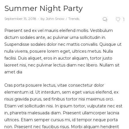
Summer Night Party
Posted
September 15, 2018
by
John Snow
Posted
Trends
1
on
in
Praesent sed ex vel mauris eleifend mollis. Vestibulum
dictum sodales ante, ac pulvinar urna sollicitudin in.
Suspendisse sodales dolor nec mattis convallis. Quisque ut
nulla viverra, posuere lorem eget, ultrices metus. Nulla
facilisi. Duis aliquet, eros in auctor aliquam, tortor justo
laoreet nisi, nec pulvinar lectus diam nec libero. Nullam sit
amet dia
Cras porta posuere lectus, vitae consectetur dolor
elementum id. Ut interdum, sem eget varius eleifend, ex
risus gravida purus, sed finibus tortor nisi maximus orci.
Etiam vel sollicitudin nisi. In ipsum tortor, vulputate nec est
in, pharetra malesuada diam. Praesent ullamcorper lacinia
ultrices. Etiam semper cursus mi, id tempor neque porta
non. Praesent nec faucibus risus. Morbi aliquam hendrerit