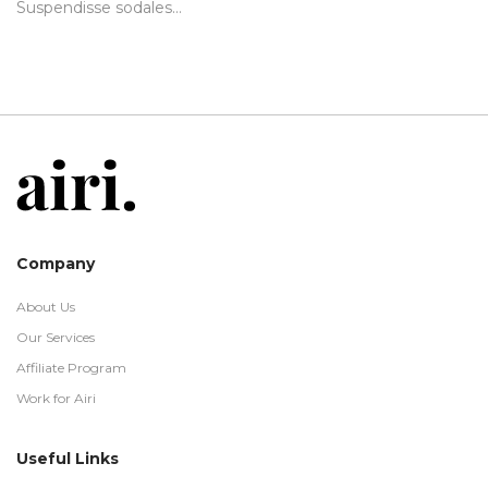
Suspendisse sodales…
Company
About Us
Our Services
Affiliate Program
Work for Airi
Useful Links