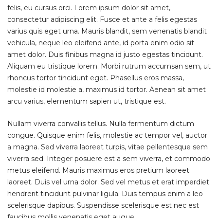
felis, eu cursus orci. Lorem ipsum dolor sit amet,
consectetur adipiscing elit. Fusce et ante a felis egestas
varius quis eget urna. Mauris blandit, sem venenatis blandit
vehicula, neque leo eleifend ante, id porta enim odio sit
amet dolor. Duis finibus magna id justo egestas tincidunt.
Aliquam eu tristique lorem. Morbi rutrum accumsan sem, ut
rhoncus tortor tincidunt eget. Phasellus eros massa,
molestie id molestie a, maximus id tortor. Aenean sit amet
arcu varius, elementum sapien ut, tristique est.
Nullam viverra convallis tellus. Nulla fermentum dictum
congue. Quisque enim felis, molestie ac tempor vel, auctor
a magna. Sed viverra laoreet turpis, vitae pellentesque sem
viverra sed. Integer posuere est a sem viverra, et commodo
metus eleifend. Mauris maximus eros pretium laoreet
laoreet. Duis vel urna dolor. Sed vel metus et erat imperdiet
hendrerit tincidunt pulvinar ligula. Duis tempus enim a leo
scelerisque dapibus. Suspendisse scelerisque est nec est
faucibus mollis venenatis eget augue.