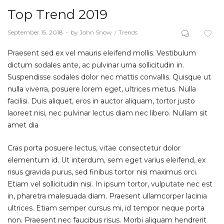
Top Trend 2019
Posted
September 15, 2018
by
John Snow
Posted
Trends
on
in
Praesent sed ex vel mauris eleifend mollis. Vestibulum
dictum sodales ante, ac pulvinar urna sollicitudin in.
Suspendisse sodales dolor nec mattis convallis. Quisque ut
nulla viverra, posuere lorem eget, ultrices metus. Nulla
facilisi. Duis aliquet, eros in auctor aliquam, tortor justo
laoreet nisi, nec pulvinar lectus diam nec libero. Nullam sit
amet dia
Cras porta posuere lectus, vitae consectetur dolor
elementum id. Ut interdum, sem eget varius eleifend, ex
risus gravida purus, sed finibus tortor nisi maximus orci.
Etiam vel sollicitudin nisi. In ipsum tortor, vulputate nec est
in, pharetra malesuada diam. Praesent ullamcorper lacinia
ultrices. Etiam semper cursus mi, id tempor neque porta
non. Praesent nec faucibus risus. Morbi aliquam hendrerit