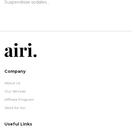
Suspendisse sodales…
Company
About Us
Our Services
Affiliate Program
Work for Airi
Useful Links